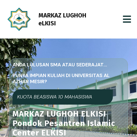
MARKAZ LUGHOH
eLKISI
ANDA LULUSAN SMA ATAU SEDERAJAT...
PUNYA IMPIAN KULIAH DI UNIVERSITAS AL
AZHAR MESIR?
KUOTA BEASISWA 10 MAHASISWA
MARKAZ LUGHOH ELKISI
Pondok Pesantren Islamic
Center ELKISI