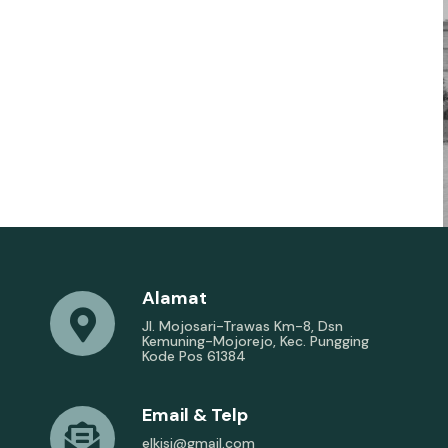
Alamat
Jl. Mojosari-Trawas Km-8, Dsn
Kemuning-Mojorejo, Kec. Pungging
Kode Pos 61384
Email & Telp
elkisi@gmail.com